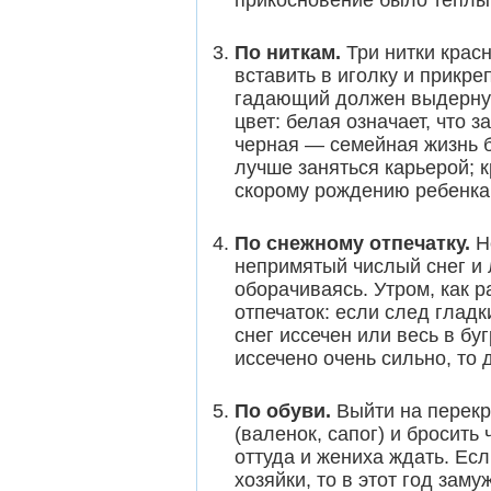
По ниткам.
Три нитки красн
вставить в иголку и прикре
гадающий должен выдернут
цвет: белая означает, что 
черная — семейная жизнь б
лучше заняться карьерой; 
скорому рождению ребенка
По снежному отпечатку.
Но
непримятый числый снег и 
оборачиваясь. Утром, как 
отпечаток: если след гладк
снег иссечен или весь в бу
иссечено очень сильно, то 
По обуви.
Выйти на перекр
(валенок, сапог) и бросить 
оттуда и жениха ждать. Есл
хозяйки, то в этот год заму