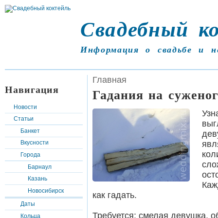
Свадебный к
Информация о свадьбе и н
Главная
Навигация
Гадания на суженог
Новости
Узн
Статьи
выг
Банкет
дев
явл
Вкусности
кол
Города
сло
Барнаул
ост
Казань
Каж
Новосибирск
как гадать.
Даты
Требуется:
смелая девушка, об
Кольца