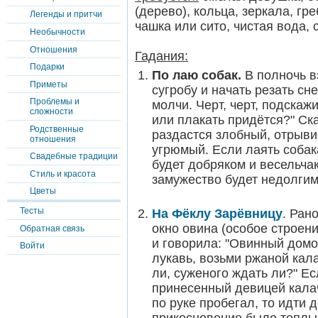
(дерево), кольца, зеркала, гре
Легенды и притчи
чашка или сито, чистая вода, 
Необычности
Отношения
Гадания:
Подарки
По лаю собак.
В полночь вз
Приметы
сугробу и начать резать сне
Проблемы и
молчи. Черт, черт, подскаж
сложности
или плакать придётся?" Ска
Родственные
раздастся злобный, отрывис
отношения
угрюмый. Если лаять собака
Свадебные традиции
будет добряком и весельча
Стиль и красота
замужество будет недолгим
Цветы
Тесты
На Фёклу Зарёвницу
. Ран
окно овина (особое строени
Обратная связь
и говорила: "Овинный домо
Войти
лукавь, возьми ржаной кала
ли, суженого ждать ли?" Ес
принесенный девицей калач
по руке пробегал, то идти 
прикосновение было теплым