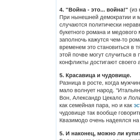
4. "Война - это... война!"
(из 
При нынешней демократии и м
случаются политически неравн
букетного романа и медового 
заполночь кажутся чем-то ро
временем это становиться в т
этой почве могут случиться в
конфликты достигают своего а
5. Красавица и чудовище.
Разница в росте, когда мужч
мало волнует народ. "Итальян
Вон, Александр Цекало и Лол
как семейная пара, но и как
эс
чудовище так вообще говорить
Квазимодо очень надеялся на 
5. И наконец, можно ли куп