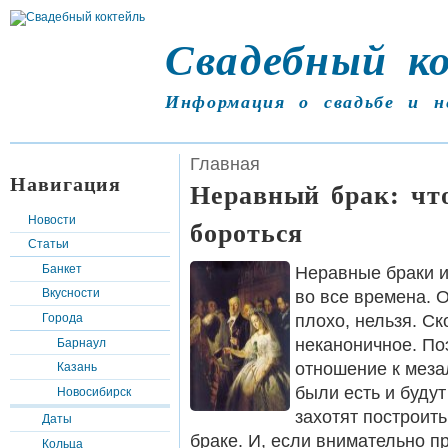
Свадебный к
Информация о свадьбе и н
Главная
Навигация
Неравный брак: что
Новости
бороться
Статьи
Банкет
Неравные браки и
Вкусности
во все времена. 
плохо, нельзя. Ск
Города
неканоничное. По
Барнаул
отношение к меза
Казань
были есть и буду
Новосибирск
захотят построит
Даты
браке. И, если внимательно п
Кольца