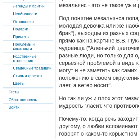
мезальянс - это не такое уж и
Легенды и притчи
Необычности
Под понятие мезальянса попад
Отношения
молодая девочка или же наобо
Подарки
брак"), выходцы из разных со
Приметы
прямо как на картине В.В. Пу
Проблемы и
чудовища ("Аленький цветочек
сложности
разные люди, но только для о
Родственные
отношения
серьезной проблемой в виде к
Свадебные традиции
могут и не заметить как самих
Стиль и красота
положению в своем окружении,
Цветы
лает, а ветер носит".
Тесты
Но так ли уж и плох этот мез
Обратная связь
мудрость гласит, что противо
Войти
Почему-то, когда речь заходит
другому, о любви вспоминают
говорят о каком-то корыстном