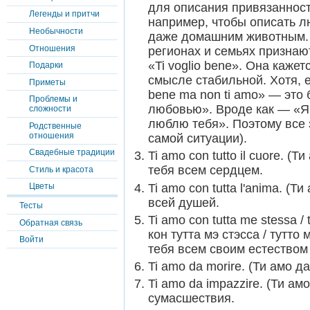
для описания привязанност
Легенды и притчи
например, чтобы описать л
Необычности
даже домашним животным. 
Отношения
регионах и семьях призна
«Ti voglio bene». Она каже
Подарки
смысле стабильной. Хотя, е
Приметы
bene ma non ti amo» — это 
Проблемы и
любовью». Вроде как — «Я
сложности
люблю тебя». Поэтому все з
Родственные
отношения
самой ситуации).
Свадебные традиции
Ti amo con tutto il cuore. (
тебя всем сердцем.
Стиль и красота
Ti amo con tutta l'anima. (
Цветы
всей душей.
Тесты
Ti amo con tutta me stessa / 
Обратная связь
кон тутта мэ стэсса / тутто
Войти
тебя всем своим естеством
Ti amo da morire. (Ти амо 
Ti amo da impazzire. (Ти а
сумасшествия.