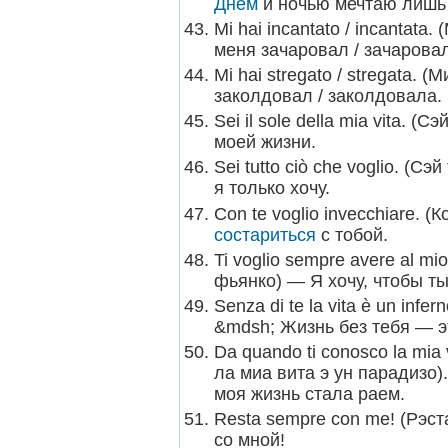
Днем
и ночью мечтаю лишь 
Mi hai incantato / incantata
меня зачаровал / зачарова
Mi hai stregato / stregata. 
заколдовал / заколдовала.
Sei il sole della mia vita. 
моей жизни.
Sei tutto ciò che voglio. (С
я только хочу.
Con te voglio invecchiare. 
состариться
с тобой.
Ti voglio sempre avere al mi
фьянко) — Я хочу, чтобы т
Senza di te la vita è un infe
&mdsh; Жизнь без тебя — э
Da quando ti conosco la mia 
ла миа вита э ун парадизо).
моя жизнь стала раем.
Resta sempre con me! (Рэст
со мной!