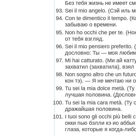
Без тебя жизнь не имеет с
Sei il mio angelo. (Сэй иль
Con te dimentico il tempo. 
забываю о времени.
Non ho occhi che per te. (Но
от тебя взгляд.
Sei il mio pensiero preferit
дословно: Ты — моя любим
Mi hai catturato. (Ми ай ка
захватил (захватила), взял 
Non sogno altro che un futur
кон тэ). — Я не мечтаю ни 
Tu sei la mia dolce metà. (
лучшая половина. (Дословн
Tu sei la mia cara metà. (Т
дражайшая половина.
I tuoi sono gli occhi più bell
окки пью бэлли кэ ио аббья
глаза, которые я когда-либ