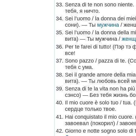
Senza di te non sono niente
тебя, я ничто.
Sei l’uomo / la donna dei mi
сони). — Ты
мужчина
/ женщ
Sei l’uomo / la donna della 
вита) — Ты мужчина /
женщ
Per te farei di tutto! (Пэр 
все!
Sono pazzo / pazza di te. (
тебя с ума.
Sei il grande amore della m
вита). — Ты любовь всей м
Senza di te la vita non ha p
сэнсо) — Без тебя жизнь б
Il mio cuore è solo tuo / tua
сердце только твое.
Hai conquistato il mio cuor
завоевал (покорил) / завое
Giorno e notte sogno solo di