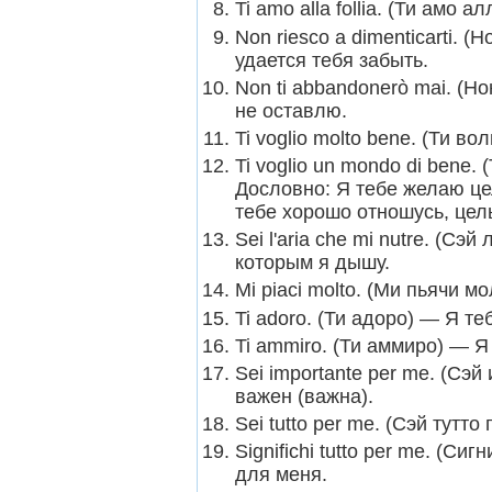
Ti amo alla follia. (Ти амо
Non riesco a dimenticarti. 
удается тебя забыть.
Non ti abbandonerò mai. (Н
не оставлю.
Ti voglio molto bene. (Ти в
Ti voglio un mondo di bene.
Дословно: Я тебе желаю це
тебе хорошо отношусь, це
Sei l'aria che mi nutre. (Сэ
которым я дышу.
Mi piaci molto. (Ми пьячи 
Ti adoro. (Ти адоро) — Я т
Ti ammiro. (Ти аммиро) — 
Sei importante per me. (Сэ
важен (важна).
Sei tutto per me. (Сэй тутт
Significhi tutto per me. (С
для меня.