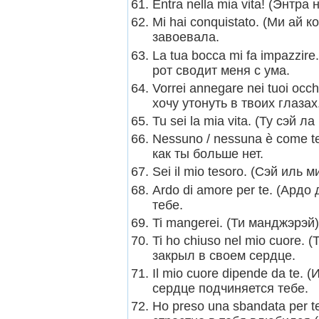
Entra nella mia vita! (Энтр
Mi hai conquistato. (Ми ай 
завоевала.
La tua bocca mi fa impazzir
рот сводит меня с ума.
Vorrei annegare nei tuoi oc
хочу утонуть в твоих глазах
Tu sei la mia vita. (Ту сэй 
Nessuno / nessuna è come te
как ты больше нет.
Sei il mio tesoro. (Сэй иль
Ardo di amore per te. (Ард
тебе.
Ti mangerei. (Ти манджэрэй
Ti ho chiuso nel mio cuore.
закрыл в своем сердце.
Il mio cuore dipende da te.
сердце подчиняется тебе.
Ho preso una sbandata per t