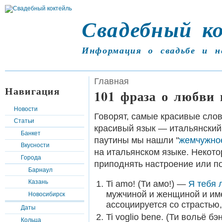
Свадебный к
Информация о свадьбе и н
Главная
Навигация
101 фраза о любви
Новости
Говорят, самые красивые сло
Статьи
красивый язык — итальянский
Банкет
паутины мы нашли "
жемчужно
Вкусности
на итальянском языке. Некото
Города
приподнять настроение или по
Барнаул
Казань
Ti amo! (Ти амо!) —
Я тебя
мужчиной и женщиной и им
Новосибирск
ассоциируется со страстью
Даты
Ti voglio bene. (Ти вольё 
Кольца