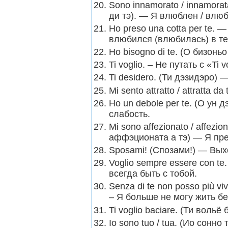
Sono innamorato / innamorat
ди тэ). — Я влюблен / влюб
Ho preso una cotta per te. 
влюбился (влюбилась) в те
Ho bisogno di te. (О бизонь
Ti voglio. – Не путать с «Ti
Ti desidero. (Ти дэзидэро) 
Mi sento attratto / attratta 
Ho un debole per te. (О ун 
слабость.
Mi sono affezionato / affezi
аффэционата а тэ) — Я пре
Sposami! (Спозами!) — Вых
Voglio sempre essere con te
всегда быть с тобой.
Senza di te non posso più v
– Я больше не могу жить бе
Ti voglio baciare. (Ти воль
Io sono tuo / tua. (Ио сонно 