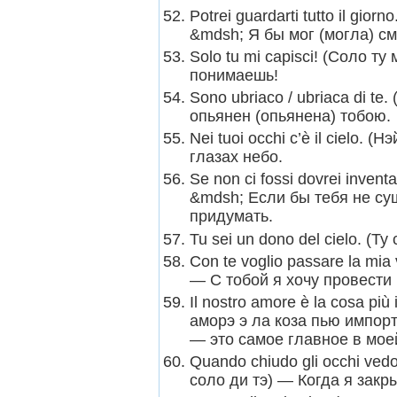
Potrei guardarti tutto il gio
&mdsh; Я бы мог (могла) см
Solo tu mi capisci! (Соло т
понимаешь!
Sono ubriaco / ubriaca di te
опьянен (опьянена) тобою.
Nei tuoi occhi c’è il cielo. 
глазах небо.
Se non ci fossi dovrei inven
&mdsh; Если бы тебя не су
придумать.
Tu sei un dono del cielo. (Т
Con te voglio passare la mia
— С тобой я хочу провести
Il nostro amore è la cosa più
аморэ э ла коза пью импор
— это самое главное в мое
Quando chiudo gli occhi ved
соло ди тэ) — Когда я закр