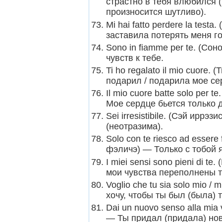
страстно в тебя влюбился 
произносится шутливо).
Mi hai fatto perdere la test
заставила потерять меня го
Sono in fiamme per te. (Со
чувств к тебе.
Ti ho regalato il mio cuore.
подарил / подарила мое се
Il mio cuore batte solo per 
Мое сердце бьется только д
Sei irresistibile. (Сэй ирр
(неотразима).
Solo con te riesco ad essere
фэличэ) — Только с тобой 
I miei sensi sono pieni di t
мои чувства переполнены т
Voglio che tu sia solo mio /
хочу, чтобы ты был (была) 
Dai un nuovo senso alla mia 
— Ты придал (придала) но