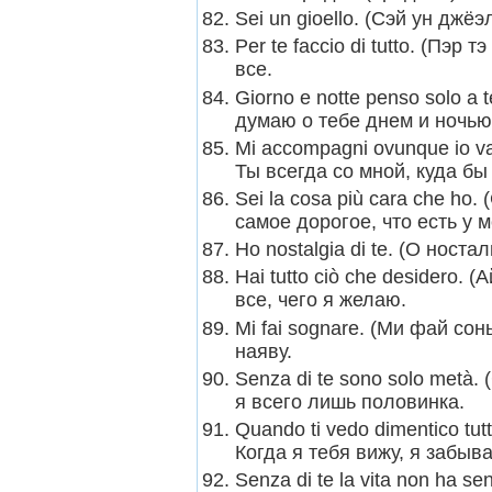
Sei un gioello. (Сэй ун дж
Per te faccio di tutto. (Пэр
все.
Giorno e notte penso solo a 
думаю о тебе днем и ночью
Mi accompagni ovunque io v
Ты всегда со мной, куда бы
Sei la cosa più cara che ho
самое дорогое, что есть у м
Ho nostalgia di te. (О ност
Hai tutto ciò che desidero. 
все, чего я желаю.
Mi fai sognare. (Ми фай со
наяву.
Senza di te sono solo metà.
я всего лишь половинка.
Quando ti vedo dimentico tu
Когда я тебя вижу, я забыв
Senza di te la vita non ha s