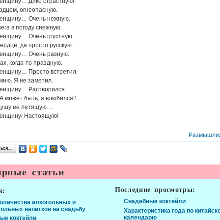
женщину… Дико страстную!
рдцем, огнеопасную.
женщину… Очень нежную.
нега в погоду снежную.
женщину… Очень грустную.
сердце, да просто русскую.
женщину… Очень разную.
ах, когда-то праздную.
женщину… Просто встретил.
мню. Я не заметил.
женщину… Растворился
 А может быть, я влюбился?…
душу ее летящую…
женщину! Настоящую!
Размышли
ться…
рные статьи
Последние просмотры:
я:
Свадебные коктейли
количества алкогольных и
гольных напитков на свадьбу
Характеристика года по китайск
календарю
ые коктейли