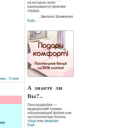
на которые легко
нанизываются мужские
сердца.
Звелина Хромченко
Ещё...
змы
Стихи
А знаете ли
Вы?..
Пентерафобия
—
медицинский термин,
обозначающий фобию или
патологическую боязнь
тёщи
или
свекрови
.
ому
Ещё...