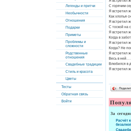
Я встретил 
С горячим се
Легенды и притчи
Я встретил 
Необычности
Как хлопья с
Отношения
Я встретил 
С тоской на 
Подарки
Я встретил 
Приметы
Когда в забот
Проблемы и
Я встретил 
сложности
Когда? Не по
Родственные
Я встретил 
отношения
Весь в ней…
Влюбился в 
Свадебные традиции
Я встретил 
Стиль и красота
Цветы
Тесты
Подели
Обратная связь
Популя
Войти
За сегодн
Расчёт 
безалко
Свадебн