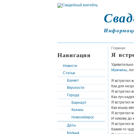
Свад
Информац
Главная
Я встр
Навигация
Удивительно
Новости
Мужчины
, п
Статьи
Банкет
Я встретил 
Как для незр
Вкусности
Я встретил 
Города
Как луч наде
Я встретил 
Барнаул
Как кошку мя
Казань
Я встретил 
Новосибирск
И никому до 
Я встретил
Даты
Каким-то чуд
Кольца