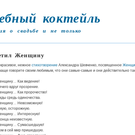
ебный коктейль
ия о свадьбе и не только
етил Женщину
 красивое, нежное
стихотворение
Александра Шевченко, посвященное
Женщи
очаще говорите своим любимым, что они самые-самые и они действительно так
женщину… Как видение!
ячего вдруг прозрение.
женщину… Как пророчество!
жды средь одиночества.
женщину… Невозможную!
гкую, осторожную.
женщину… Интересную!
конца неизвестную.
 женщину… Сумасшедшую!
ом в сей мир пришедшую.