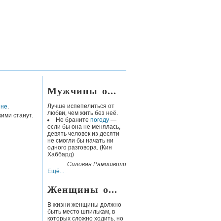
Мужчины о...
Лучше испепелиться от
не
.
любви, чем жить без неё.
ими станут.
Не браните
погоду
—
если бы она не менялась,
девять человек из десяти
не смогли бы начать ни
одного разговора. (
Кин
Хаббард
)
Силован Рамишвили
Ещё...
Женщины о...
В жизни женщины должно
быть место шпилькам, в
которых сложно ходить, но