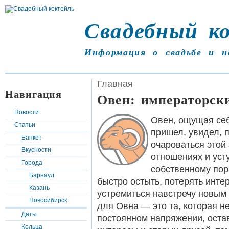
Свадебный к
Информация о свадьбе и н
Главная
Навигация
Овен: императорск
Новости
Овен, ощущая себ
Статьи
пришел, увидел, 
Банкет
очароваться этой
Вкусности
отношениях и усту
Города
собственному пор
Барнаул
быстро остыть, потерять инт
Казань
устремиться навстречу новы
Новосибирск
для Овна — это та, которая не
Даты
постоянном напряжении, оста
Кольца