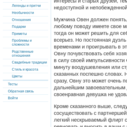
интересы и старых друзей, те
Легенды и притчи
недоступной и непобежденной
Необычности
Мужчина Овен должен понять
Отношения
любому поводу имеете свое мн
Подарки
тогда он может решить для се
Приметы
всерьез. Но постоянная дуэль
Проблемы и
сложности
временами и проигрывать в э
Родственные
Овну почувствовать себя хозя
отношения
в силу своей импульсивности
Свадебные традиции
минуту воодушевления или стр
Стиль и красота
сказанных поспешно словах. 
Цветы
сразу, Овну это может очень п
Тесты
дальнейшим завоевательным д
Обратная связь
своенравная девушка не удовл
Войти
Кроме сказанного выше, следу
сосуществовать с партнершей
легкий нескрываемый флирт с
ревновать и вносить в ваши с