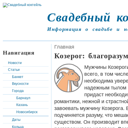
Свадебный к
Информация о свадьбе и н
Главная
Навигация
Козерог: благоразу
Новости
Мужчины Козероги
Статьи
всего, в том чис
Банкет
необходима уверен
Вкусности
надежным тылом и
Города
придаст необходи
Барнаул
романтики, нежной и страстно
Казань
завоевать мужчину Козерога. 
Новосибирск
подчиняется разуму, что меша
Даты
существом. Он производит впе
Кольца