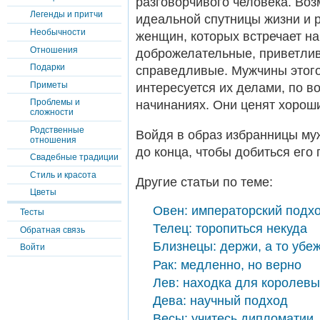
разговорчивого человека. Воз
Легенды и притчи
идеальной спутницы жизни и р
Необычности
женщин, которых встречает на
Отношения
доброжелательные, приветли
Подарки
справедливые. Мужчины этого 
Приметы
интересуется их делами, по в
Проблемы и
начинаниях. Они ценят хорош
сложности
Родственные
Войдя в образ избранницы му
отношения
до конца, чтобы добиться его
Свадебные традиции
Стиль и красота
Другие статьи по теме:
Цветы
Овен: императорский подх
Тесты
Телец: торопиться некуда
Обратная связь
Близнецы: держи, а то убе
Войти
Рак: медленно, но верно
Лев: находка для королевы
Дева: научный подход
Весы: учитесь дипломатии