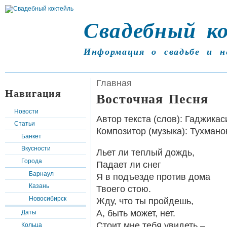
Свадебный к
Информация о свадьбе и н
Главная
Навигация
Восточная Песня
Новости
Автор текста (слов): Гаджикас
Статьи
Композитор (музыка): Тухмано
Банкет
Вкусности
Льет ли теплый дождь,
Города
Падает ли снег
Барнаул
Я в подъезде против дома
Казань
Твоего стою.
Новосибирск
Жду, что ты пройдешь,
А, быть может, нет.
Даты
Стоит мне тебя увидеть –
Кольца