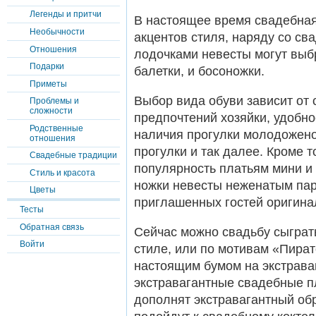
Легенды и притчи
В настоящее время свадебная
Необычности
акцентов стиля, наряду со св
Отношения
лодочками невесты могут выбр
Подарки
балетки, и босоножки.
Приметы
Выбор вида обуви зависит от 
Проблемы и
сложности
предпочтений хозяйки, удобно
Родственные
наличия прогулки молодоженов
отношения
прогулки и так далее. Кроме 
Свадебные традиции
популярность платьям мини и
Стиль и красота
ножки невесты неженатым па
Цветы
приглашенных гостей оригина
Тесты
Обратная связь
Сейчас можно свадьбу сыграть
Войти
стиле, или по мотивам «Пират
настоящим бумом на экстрава
экстравагантные свадебные п
дополнят экстравагантный обр