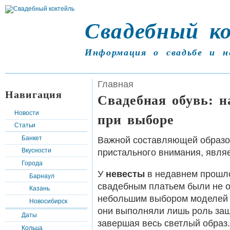
Свадебный к
Информация о свадьбе и н
Главная
Навигация
Свадебная обувь: н
Новости
при выборе
Статьи
Банкет
Важной составляющей образо
Вкусности
пристального внимания, являе
Города
У
невесты
в недавнем прошл
Барнаул
свадебным платьем были не ос
Казань
небольшим выбором моделей в
Новосибирск
они выполняли лишь роль защ
Даты
завершая весь светлый образ.
Кольца