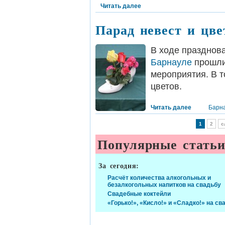
Читать далее
Парад невест и цве
В ходе празднова
Барнауле
прошли
мероприятия. В т
цветов.
Читать далее
Барн
1
2
с
Популярные стать
За сегодня:
Расчёт количества алкогольных и
безалкогольных напитков на свадьбу
Свадебные коктейли
«Горько!», «Кисло!» и «Сладко!» на св