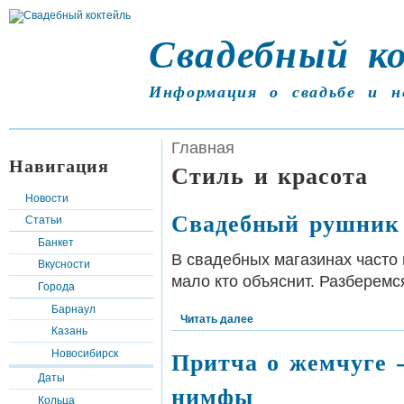
Свадебный к
Информация о свадьбе и н
Главная
Навигация
Стиль и красота
Новости
Свадебный рушник 
Статьи
Банкет
В свадебных магазинах часто 
Вкусности
мало кто объяснит. Разберемс
Города
Барнаул
Читать далее
Казань
Притча о жемчуге –
Новосибирск
Даты
нимфы
Кольца