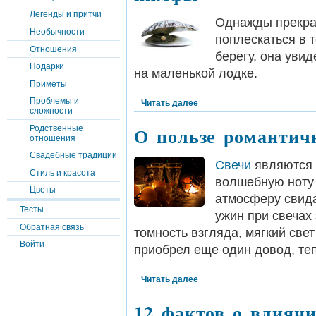
Легенды и притчи
Однажды прекрас
Необычности
поплескаться в 
Отношения
берегу, она уви
Подарки
на маленькой лодке.
Приметы
Проблемы и
Читать далее
сложности
О пользе романтич
Родственные
отношения
Свадебные традиции
Свечи
являются 
Стиль и красота
волшебную ноту 
Цветы
атмосферу свида
Тесты
ужин при свечах 
Обратная связь
томность взгляда, мягкий све
Войти
приобрел еще один довод, теп
Читать далее
12 фактов о влияни