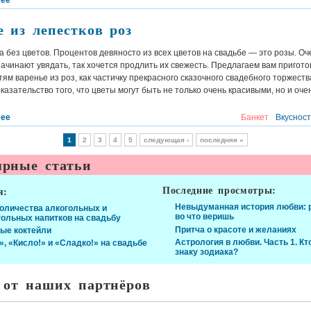
лее
е из лепестков роз
а без цветов. Процентов девяносто из всех цветов на свадьбе — это розы. Оч
начинают увядать, так хочется продлить их свежесть. Предлагаем вам пригото
тям варенье из роз, как частичку прекрасного сказочного свадебного торжества
казательство того, что цветы могут быть не только очень красивыми, но и оче
лее
Банкет
Вкуснос
1
2
3
4
5
следующая ›
последняя »
рные статьи
Последние просмотры:
я:
Невыдуманная история любви: р
количества алкогольных и
во что веришь
гольных напитков на свадьбу
Притча о красоте и желаниях
ые коктейли
Астрология в любви. Часть 1. Кт
», «Кисло!» и «Сладко!» на свадьбе
знаку зодиака?
 от наших партнёров