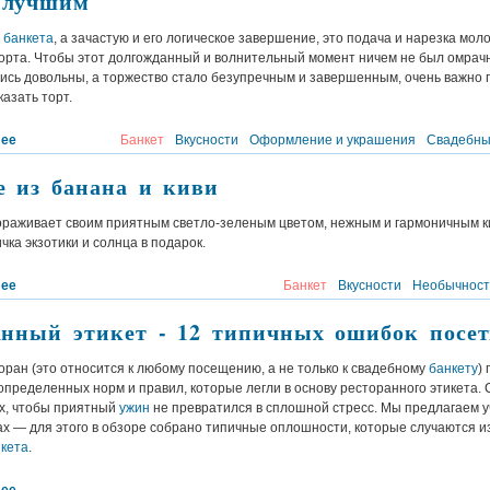
 лучшим
я
банкета
, а зачастую и его логическое завершение, это подача и нарезка мо
орта. Чтобы этот долгожданный и волнительный момент ничем не был омрачн
лись довольны, а торжество стало безупречным и завершенным, очень важно
казать торт.
лее
Банкет
Вкусности
Оформление и украшения
Свадебны
е из банана и киви
ораживает своим приятным светло-зеленым цветом, нежным и гармоничным к
ичка экзотики и солнца в подарок.
лее
Банкет
Вкусности
Необычност
анный этикет - 12 типичных ошибок посет
оран (это относится к любому посещению, а не только к свадебному
банкету
)
пределенных норм и правил, которые легли в основу ресторанного этикета. 
их, чтобы приятный
ужин
не превратился в сплошной стресс. Мы предлагаем у
х — для этого в обзоре собрано типичные оплошности, которые случаются и
икета
.