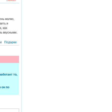
Банкет
ень жалко,
вить и
, как
нь вкусными.
ти
Подарки
аботает то,
о он по