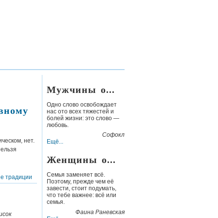
Мужчины о...
Одно слово освобождает
вному
нас ото всех тяжестей и
болей жизни: это
слово —
любовь.
Софокл
ческом, нет.
Ещё...
нельзя
Женщины о...
Семья заменяет всё.
е традиции
Поэтому, прежде чем её
завести, стоит подумать,
а
что тебе важнее: всё или
семья.
Фаина Раневская
исок