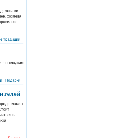
лодоженами
ен, хозяева
 правильно
е традиции
исло-сладким
и
Подарки
ителей
 предполагает
Стоит
читься на
з-за