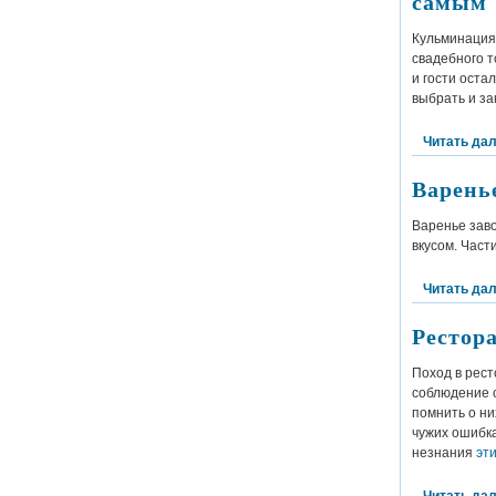
самым
Кульминаци
свадебного т
и гости оста
выбрать и за
Читать да
Варень
Варенье зав
вкусом. Част
Читать да
Рестор
Поход в рест
соблюдение о
помнить о н
чужих ошибка
незнания
эт