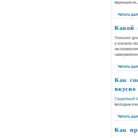
вареньем из 
Читать да
Какой 
Психолог до
и изучила св
экстроверсия
самоуверенн
Читать да
Как со
вкусно
Свадебный б
молодым очен
Читать да
Как пр