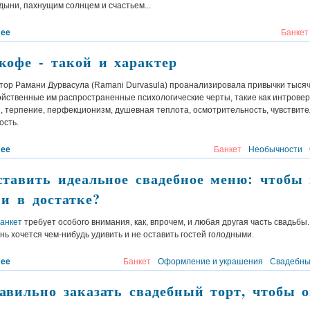
дыни, пахнущим солнцем и счастьем...
лее
Банкет
кофе - такой и характер
ктор Рамани Дурвасула (Ramani Durvasula) проанализировала привычки тыся
ойственные им распространенные психологические черты, такие как интрове
, терпение, перфекционизм, душевная теплота, осмотрительность, чувствите
ость.
лее
Банкет
Необычности
ставить идеальное свадебное меню: чтобы 
 и в достатке?
анкет
требует особого внимания, как, впрочем, и любая другая часть свадьбы
ь хочется чем-нибудь удивить и не оставить гостей голодными.
лее
Банкет
Оформление и украшения
Свадебны
авильно заказать свадебный торт, чтобы 