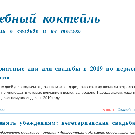
ебный коктейль
ия о свадьбе и не только
риятные дни для свадьбы в 2019 по церко
арю
х дней для свадьбы в церковном календаре, таких как в лунном или астрологи
чно много дат, в которые венчание в церкви запрещено. Рассказываем, когда 
церковному календарю в 2019 году.
лее
Банкет
Свадебны
енять убеждениям: вегетарианская свадьб
одготовлен редакцией портала
«Челресторан»
. На сайте представлен сп