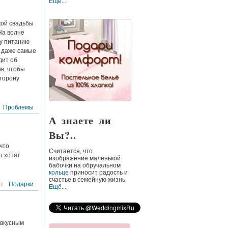
Ещё...
кой свадьбы
На волне
му питанию
о даже самые
дит об
ов, чтобы
сторону
Проблемы
А знаете ли
Вы?..
что
Считается
, что
о хотят
изображение маленькой
бабочки на обручальном
кольце
приносит радость и
счастье в семейную жизнь.
ет
Подарки
Ещё...
 вкусным