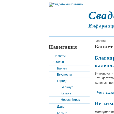
Свад
Информац
Главная
Банкет
Навигация
Благоп
Новости
Статьи
календ
Банкет
Благоприятны
Вкусности
Есть достато
Города
жениться по 
Барнаул
Читать да
Казань
Новосибирск
Не изм
Даты
Материал п
Кольца