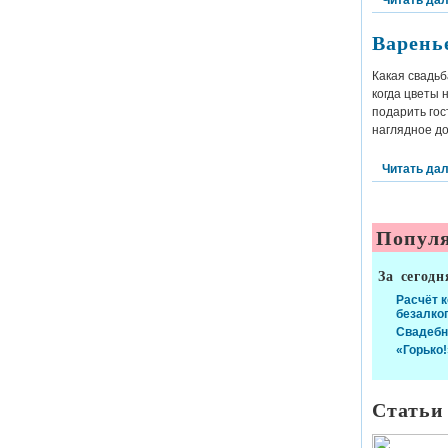
Читать да
Варень
Какая свадьб
когда цветы 
подарить гос
наглядное до
Читать да
Популя
За сегодн
Расчёт 
безалко
Свадебн
«Горько!
Статьи