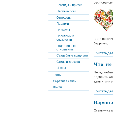
ресторанов 
Легенды и притчи
Необычности
Отношения
Подарки
Приметы
Проблемы и
гости остали
сложности
баррикад!
Родственные
отношения
Читать да
Свадебные традиции
Стиль и красота
Что не
Цветы
Перед любым 
Тесты
подарить. Хо
Обратная связь
деньги, или 
Войти
Читать да
Варень
Осень — сезо