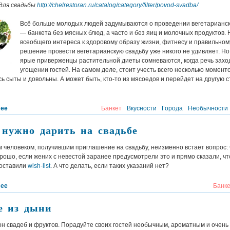
для свадьбы
http://chelrestoran.ru/catalog/category/filter/povod-svadba/
Всё больше молодых людей задумываются о проведении вегетарианс
— банкета без мясных блюд, а часто и без яиц и молочных продуктов. 
всеобщего интереса к здоровому образу жизни, фитнесу и правильно
решение провести вегетарианскую свадьбу уже никого не удивляет. Н
ярые приверженцы растительной диеты сомневаются, когда речь захо
угощении гостей. На самом деле, стоит учесть всего несколько момент
сь сыты и довольны. А может быть, кто-то из мясоедов и перейдет на другую 
лее
Банкет
Вкусности
Города
Необычности
 нужно дарить на свадьбе
человеком, получившим приглашение на свадьбу, неизменно встает вопрос: 
рошо, если жених с невестой заранее предусмотрели это и прямо сказали, чт
составили
wish-list
. А что делать, если таких указаний нет?
лее
Банк
е из дыни
н свадеб и фруктов. Порадуйте своих гостей необычным, ароматным и очень