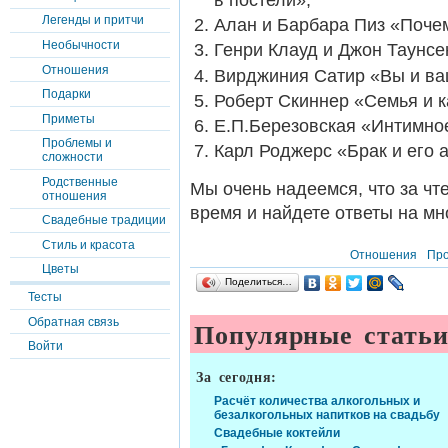
в постели»;
Легенды и притчи
Алан и Барбара Пиз «Почем
Необычности
Генри Клауд и Джон Таунсе
Отношения
Вирджиния Сатир «Вы и ва
Подарки
Роберт Скиннер «Семья и ка
Приметы
Е.П.Березовская «Интимно
Проблемы и
Карл Роджерс «Брак и его 
сложности
Родственные
Мы очень надеемся, что за чте
отношения
время и найдете ответы на мн
Свадебные традиции
Стиль и красота
Отношения
Пр
Цветы
Поделиться…
Тесты
Популярные стать
Обратная связь
Войти
За сегодня:
Расчёт количества алкогольных и
безалкогольных напитков на свадьбу
Свадебные коктейли