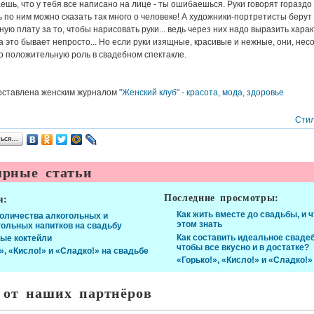
ешь, что у тебя все написано на лице - ты ошибаешься. Руки говорят гораздо
ь по ним можно сказать так много о человеке! А художники-портретисты берут
ую плату за то, чтобы нарисовать руки... ведь через них надо выразить харак
а это бывает непросто... Но если руки изящные, красивые и нежные, они, нес
о положительную роль в свадебном спектакле.
оставлена женским журналом
"Женский клуб" - красота, мода, здоровье
Стил
ться…
рные статьи
Последние просмотры:
я:
Как жить вместе до свадьбы, и ч
количества алкогольных и
этом знать
гольных напитков на свадьбу
Как составить идеальное сваде
ые коктейли
чтобы все вкусно и в достатке?
», «Кисло!» и «Сладко!» на свадьбе
«Горько!», «Кисло!» и «Сладко!»
 от наших партнёров