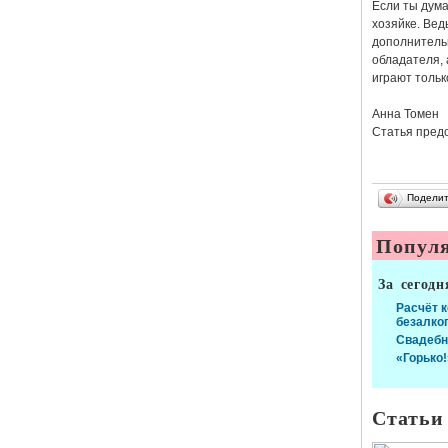
Если ты дума
хозяйке. Вед
дополнительн
обладателя, 
играют тольк
Анна Томен
Статья пред
Подели
Популя
За сегодн
Расчёт 
безалко
Свадебн
«Горько!
Статьи