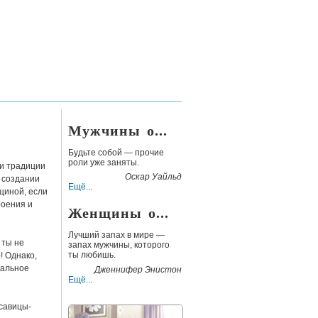
Мужчины о...
Будьте
собой —
прочие
роли уже заняты.
 и традиции
Оскар Уайльд
 создании
Ещё...
щиной, если
роения и
Женщины о...
Лучший запах в мире —
 ты не
запах мужчины, которого
ты любишь.
! Однако,
тальное
Дженнифер Энистон
Ещё...
асавицы-