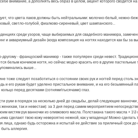
 себе внимание, а дополнять весь образ в целом, акцент которого сводится на 
дует, что цвета лаков должны быть нейтральными: молочно-белый, нежно-беж
овый, светло-голубой, фиалково-сиреневый, цвет шампанского...
нденциях среди узоров, чаще выбираемых для свадебного маникюра, замечен
инг и аквариумный дизайн (когда композиция на ногтях находится как бы за 
о-другому - французский маникюр - также популярен среди невест. Традицион
тся белым кончиком ногтя, но сейчас модно красить его в другие пастельные 
упоминались выше...
ине тоже следует позаботиться о состоянии своих рук и ногтей перед столь 
дь и его рукам будет уделено пристальное внимание, и на его безымянный п
 кольцо перед десятками (сотнями\тысячами) глаз.
ти руки в порядок за несколько дней до свадьбы, делай следующие ванночки 
к женихам, так и невестам): за 3 дня перед самим мероприятием непосредств
оим кистям рук ванночки из оливкового масла. Полстакана такого масла + 1\3
ема сделают твою кожу невероятно нежной, как у младенца! Можно сделать 
ля лица, однако будь осторожна и испытай ее действие за приличный срок до с
 быть аллергия.