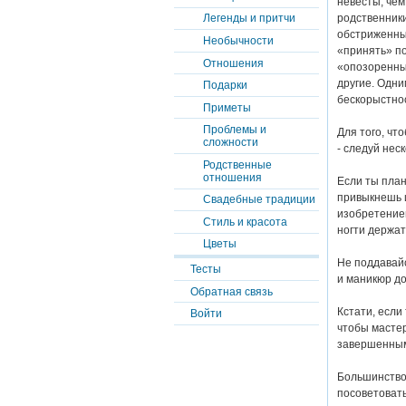
невесты, чем
родственники
Легенды и притчи
обстриженные
Необычности
«принять» по
Отношения
«опозоренным
другие. Одни
Подарки
бескорыстнос
Приметы
Проблемы и
Для того, чт
сложности
- следуй нес
Родственные
отношения
Если ты план
привыкнешь 
Свадебные традиции
изобретением
Стиль и красота
ногти держат
Цветы
Не поддавайс
Тесты
и маникюр до
Обратная связь
Кстати, если
Войти
чтобы мастер
завершенны
Большинство 
посоветовать