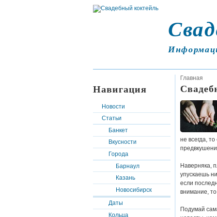
Свад
Информац
Главная
Свадеб
Навигация
Новости
Статьи
Банкет
не всегда, то
Вкусности
предвкушени
Города
Наверняка, п
Барнаул
упускаешь ни
Казань
если последн
Новосибирск
внимание, то
Даты
Подумай сама
Кольца