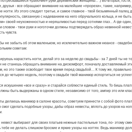
 потрескавшиеся «рабочие» руки деревенский женщины... :) Во-вторых, гости,
, друзья - все обращают внимание на малейшие «прорехи», такие, например,
 ногти. Из этого следует третье, и самое главное - твой безымянный палец 
пулярность, связанную с надеванием на него обручального кольца, и не быть
» своей неухоженностью и неряшливостью перед сотнями глаз... А где один,
м словом - твои руки и ноготочки должны подтверждать образ невинной невес
ть чувств.
обы не забыть об этом маленьком, но исключительно важном нюансе - свадеб
кольким советам:
ируешь нарастить ногти, делай это за неделю до свадьбы - за 7 дней ты не т
и не станешь обращать внимание на дискомфорт, поначалу доставляемый эт
, но это также освободит твое время перед свадьбой.... К тому же, правиль
ся до четырех недель, поэтому к свадьбе твой маникюр испортиться не успеет
я искушению «все и сразу» и старайся соблюсти единый стиль. То бишь плат
лжны быть выдержаны в одном стиле, независимо от того, ампир это или клас
 ты делаешь маникюр в салоне красоты, советуем принести с собой фото плат
 смог сделать подобные узоры, дабы образ невесты, вплоть до узоров на ног
м.
невест выбирают для своих платьев нежные пастельные тона, по- этому см
 тебе не делать слишком броские и яркие узоры на ногтях. Ведь маникюр до