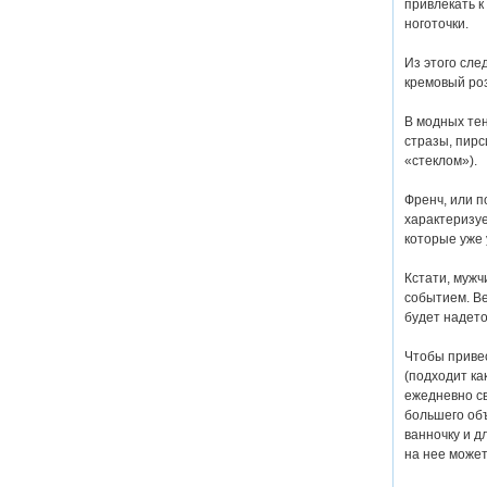
привлекать к
ноготочки.
Из этого сле
кремовый роз
В модных те
стразы, пирс
«стеклом»).
Френч, или п
характеризуе
которые уже 
Кстати, мужч
событием. Ве
будет надето
Чтобы привес
(подходит ка
ежедневно св
большего объ
ванночку и д
на нее может