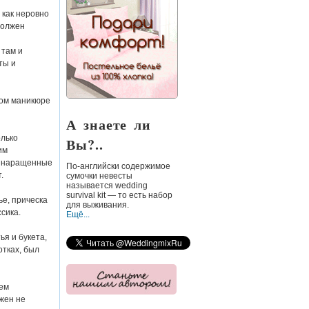
 как неровно
должен
 там и
ты и
ном маникюре
А знаете ли
олько
Вы?..
им
но наращенные
По-английски
содержимое
.
сумочки невесты
называется wedding
survival kit — то есть набор
ье, прическа
для выживания.
сика.
Ещё...
ья и букета,
отках, был
еем
лжен не