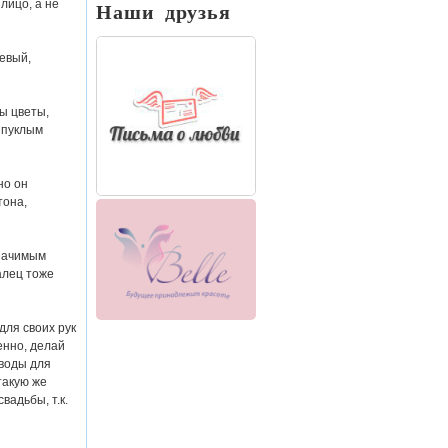
лицо, а не
Наши друзья
евый,
ы цветы,
выпуклым
но он
тона,
значимым
алец тоже
для своих рук
енно, делай
 воды для
такую же
вадьбы, т.к.