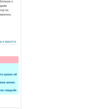
 больше о
 даже
тер их
омненно,
ь и красота
то нужно об
бное меню:
 на свадьбе